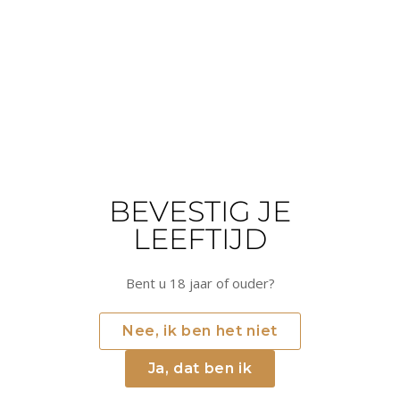
92
92
RP-PUNTEN
RP-PUNTEN
MAGNUM
Bollinger - Spécial Cuvée -
Bollinger - Rosé
Magnum
Bollinger
BEVESTIG JE
Bollinger
Champagne, Frankrijk
Champagne, Frankrijk
LEEFTIJD
€154.88
€83.49
Op voorraad
Op voorraad
Bent u 18 jaar of ouder?
TOEVOEGEN AAN
TOEVOEGEN AAN
WINKELWAGEN
WINKELWAGEN
Nee, ik ben het niet
94
Ja, dat ben ik
RP-PUNTEN