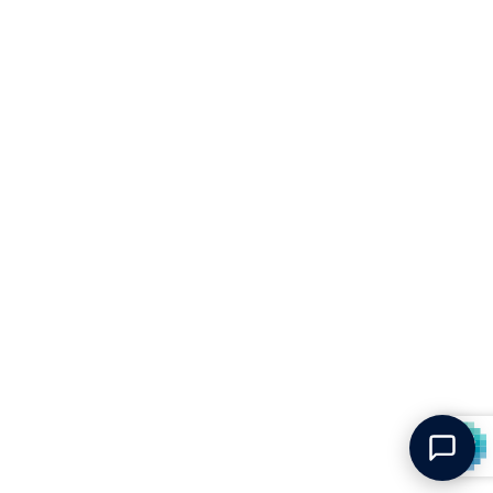
ENTRER EN CONTACT
SUIVEZ NOUS
+33 4 65 84 99 51
Instagram
Facebook
YouTube
LinkedIn
Envoyez-nous un email
NOUS ACCEPTONS
LANGUE
Français
Conditions d'utilisation
Politique de confidentialité
Politique d'expédition
Commandes en Franchise de Taxe
Politique de remboursement