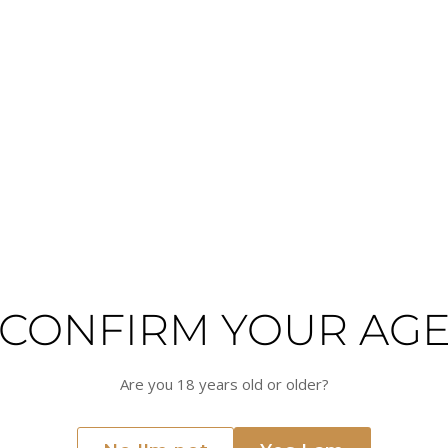
a Vougeraie
2023 - Domaine de la Vougeraie
2020 - Do
nopole - 1er
- Bâtard-Montrachet - Grand Cru
- Clos Vo
e
Domaine de la Vougeraie
Domaine de
Bâtard-Montrachet, France
Clos de Vouge
€557.79
€332.75
Only 4 left
Only 2 left
ART
ADD TO CART
CONFIRM YOUR AG
Are you 18 years old or older?